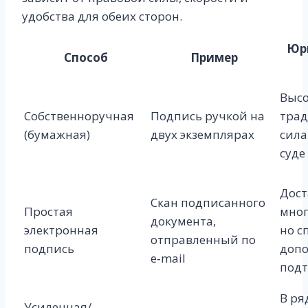
удобства для обеих сторон.
Юр
Способ
Пример
Выс
Собственноручная
Подпись ручкой на
тра
(бумажная)
двух экземплярах
сила
суде
Дост
Скан подписанного
Простая
мног
документа,
электронная
но с
отправленный по
подпись
доп
e‑mail
под
В ря
Усиленная/