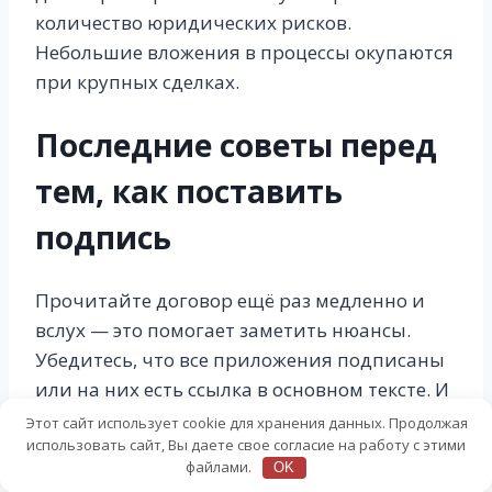
количество юридических рисков.
Небольшие вложения в процессы окупаются
при крупных сделках.
Последние советы перед
тем, как поставить
подпись
Прочитайте договор ещё раз медленно и
вслух — это помогает заметить нюансы.
Убедитесь, что все приложения подписаны
или на них есть ссылка в основном тексте. И
наконец, запишите, кто получит какой
Этот сайт использует cookie для хранения данных. Продолжая
использовать сайт, Вы даете свое согласие на работу с этими
экземпляр и где он будет храниться.
файлами.
OK